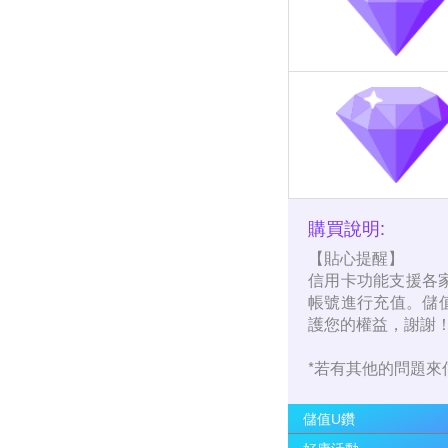
購買說明:
【貼心提醒】
信用卡功能支援各
帳號進行充值。儲
護您的權益，謝謝
*若有其他的問題來信至客
儲值U鑽