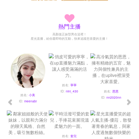
熱門主播
高顏值正妹型男在這裡！
星光直播，給你最即時的互動，快來追蹤您喜愛的主播！
姓名:
寧寧
ID:
nini_430
姓名:
恩恩
姓名:
小美
ID:
nn2020nn
ID:
meenabi
姓名:
套兒