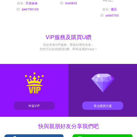
姓名:
天使妹妹
ID:
toa0802
ID:
qwe790103
姓名:
優菈
ID:
yola0703
VIP服務及購買U鑽
現在申裝VIP服務，豐富好禮等你拿；
您也可以於此購買U鑽，即時送禮好easy！
申裝VIP
單次購買方案
快與親朋好友分享我們吧